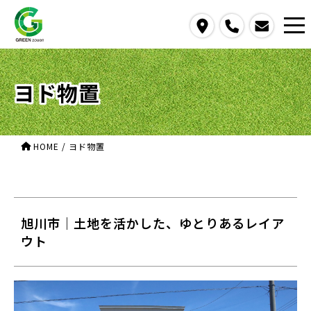
access
call
contact us
ヨド物置
HOME
/
ヨド物置
旭川市｜土地を活かした、ゆとりあるレイア
ウト