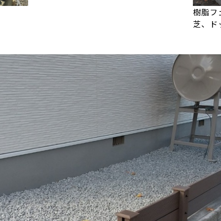
樹脂フ
芝、ド