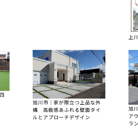
上
四
旭川市｜家が際立つ上品な外
旭
構 高級感あふれる壁面タイ
ア
ルとアプローチデザイン
ラ