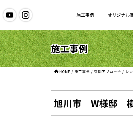
グリーン造園
施工事例
オリジナル
施工事例
HOME
/
施工事例
/
玄関アプローチ
/
レン
旭川市 W様邸 