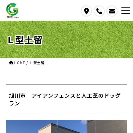
access
call
contact us
Ｌ型土留
HOME
/
Ｌ型土留
旭川市 アイアンフェンスと人工芝のドッグ
ラン