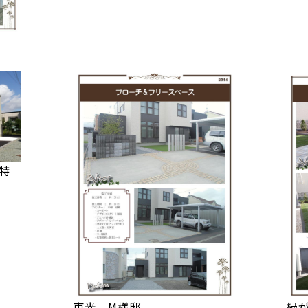
特
東光 M様邸
緑