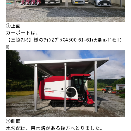
①正面
カーポートは、
【三協ｱﾙﾐ】様のﾂｲﾝZﾌﾟﾗｽ4500 61-61
(大梁 ﾛﾝｸﾞ柱H3
0)
②側面
水勾配は、用水路がある後方へとりました。