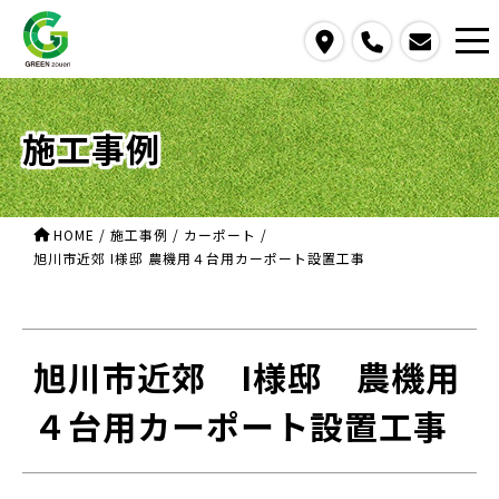
access
call
contact us
施工事例
HOME
/
施工事例
/
カーポート
/
旭川市近郊 I様邸 農機用４台用カーポート設置工事
旭川市近郊 I様邸 農機用
４台用カーポート設置工事