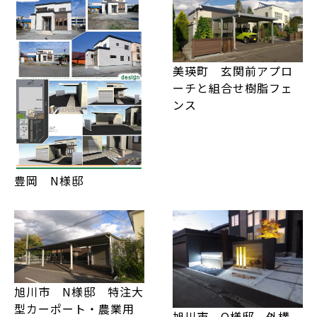
美瑛町 玄関前アプロ
ーチと組合せ樹脂フェ
ンス
豊岡 N様邸
旭川市 N様邸 特注大
型カーポート・農業用
旭川市 O様邸 外構