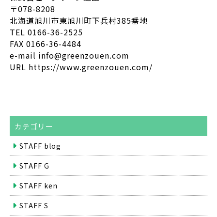
〒078-8208
北海道旭川市東旭川町下兵村385番地
TEL 0166-36-2525
FAX 0166-36-4484
e-mail info@greenzouen.com
URL https://www.greenzouen.com/
カテゴリー
STAFF blog
STAFF G
STAFF ken
STAFF S