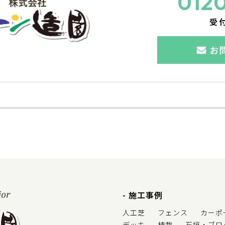
012
受
お
施工事例
人工芝
フェンス
カーポ
デッキ
植栽
石垣・ブロ