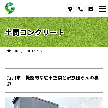
access
call
contact us
土間コンクリート
HOME
/
土間コンクリート
旭川市｜機能的な駐車空間と家族団らんの裏
庭