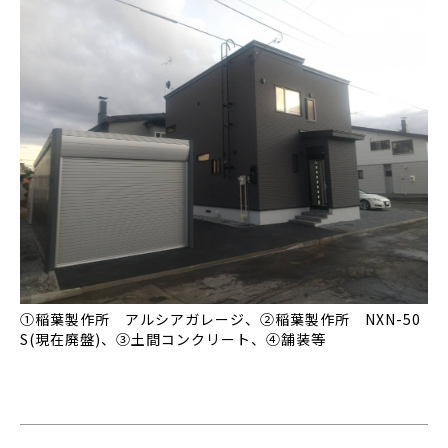
①稲葉製作所 アルシアガレージ、②稲葉製作所 NXN-50
S(現在廃盤)、③土間コンクリート、④舗装等