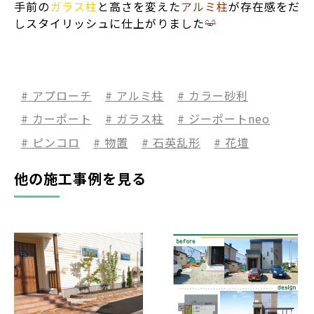
手前の
ガラス柱
と高さを変えた
アルミ柱
が存在感をだ
しスタイリッシュに仕上がりました
アプローチ
アルミ柱
カラー砂利
カーポート
ガラス柱
ジーポートneo
ピンコロ
物置
石英乱形
花壇
他の施工事例を見る