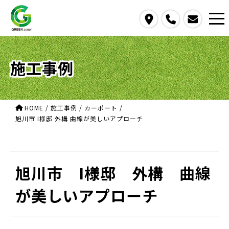
access
call
contact us
施工事例
HOME
/
施工事例
/
カーポート
/
旭川市 I様邸 外構 曲線が美しいアプローチ
旭川市 I様邸 外構 曲線
が美しいアプローチ