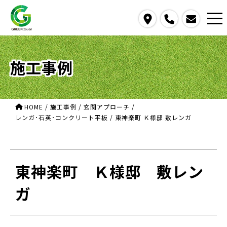
access
call
contact us
施工事例
HOME
/
施工事例
/
玄関アプローチ
/
レンガ･石英･コンクリート平板
/
東神楽町 Ｋ様邸 敷レンガ
東神楽町 Ｋ様邸 敷レン
ガ