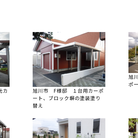
旭
ポ
光カ
旭川市 F様邸 １台用カーポ
ート、ブロック塀の塗装塗り
替え