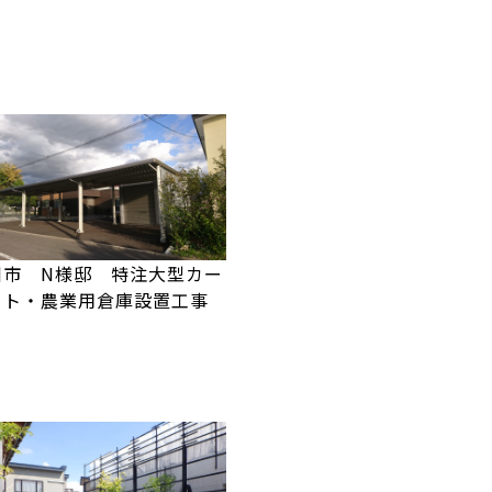
川市 N様邸 特注大型カー
ート・農業用倉庫設置工事