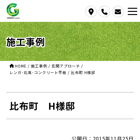
access
call
contact us
施工事例
HOME
/
施工事例
/
玄関アプローチ
/
レンガ･石英･コンクリート平板
/
比布町 H様邸
比布町 H様邸
公開日：2015年11月25日