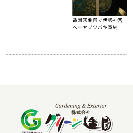
造園感謝祭で伊勢神宮
へ＝ヤブツバキ奉納