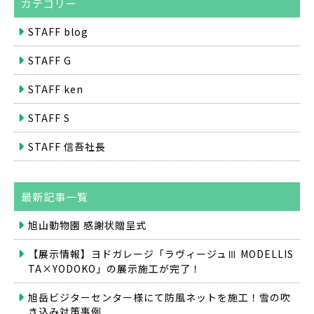
カテゴリー
STAFF blog
STAFF G
STAFF ken
STAFF S
STAFF 信吾社長
最新記事一覧
旭山動物園 感謝状贈呈式
【展示情報】ヨドガレージ「ラヴィージュⅢ MODELLIS
TA×YODOKO」の展示施工が完了！
旭岳ビジターセンター様にて防風ネットを施工！雪の吹
き込み対策事例