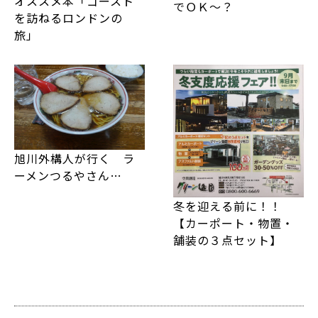
オススメ本「ゴースト
でＯＫ～？
を訪ねるロンドンの
旅」
旭川外構人が行く ラ
ーメンつるやさん…
冬を迎える前に！！
【カーポート・物置・
舗装の３点セット】