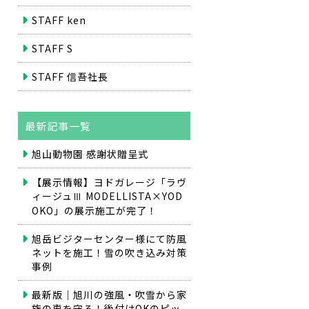
STAFF ken
STAFF S
STAFF 信吾社長
最新記事一覧
旭山動物園 感謝状贈呈式
【展示情報】ヨドガレージ「ラヴ
ィージュⅢ MODELLISTA×YOD
OKO」の展示施工が完了！
旭岳ビジターセンター様にて防風
ネットを施工！雪の吹き込み対策
事例
最新版｜旭川の強風・吹雪から家
族の車を守る！後付けOKのピッ